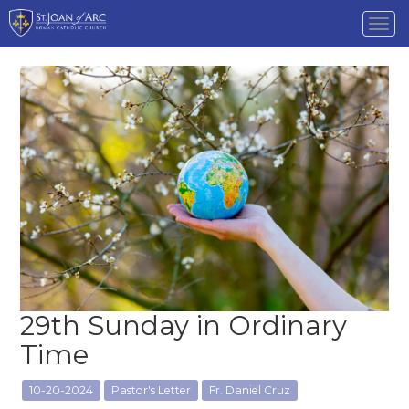
Tog
nav
29th Sunday in Ordinary
Time
10-20-2024
Pastor's Letter
Fr. Daniel Cruz