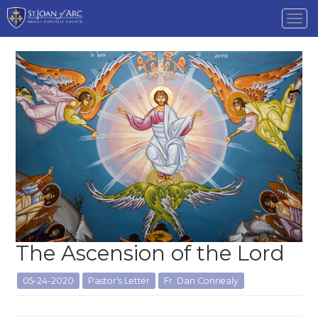
Tog
nav
The Ascension of the Lord
05-24-2020
Pastor's Letter
Fr. Dan Connealy