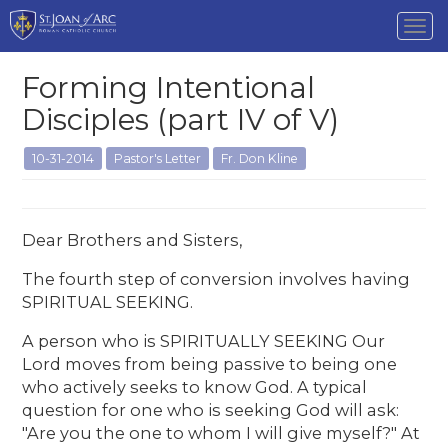
Tog
nav
Forming Intentional
Disciples (part IV of V)
10-31-2014
Pastor's Letter
Fr. Don Kline
Dear Brothers and Sisters,
The fourth step of conversion involves having
SPIRITUAL SEEKING.
A person who is SPIRITUALLY SEEKING Our
Lord moves from being passive to being one
who actively seeks to know God. A typical
question for one who is seeking God will ask:
"Are you the one to whom I will give myself?" At