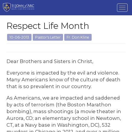
Tog
nav
Respect Life Month
10-06-2013
Pastor's Letter
Fr. Don Kline
Dear Brothers and Sisters in Christ,
Everyone is impacted by the evil and violence.
Many Americans know of the culture of death
that is so prevalent in our country.
As Americans, we are impacted and saddened
by acts of terrorism (the Boston Marathon
bombing), mass shootings (a movie theater in
Aurora, CO; an elementary school in Newtown,
CT, at a Navy base in Washington, DC), 532
murders in Chicago in 2012, and over a million