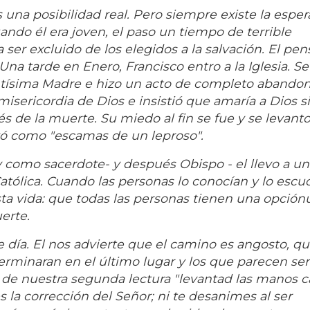
una posibilidad real. Pero siempre existe la esper
ando él era joven, el paso un tiempo de terrible
ser excluido de los elegidos a la salvación. El pe
Una tarde en Enero, Francisco entro a la Iglesia. Se
antísima Madre e hizo un acto de completo abando
isericordia de Dios e insistió que amaría a Dios 
de la muerte. Su miedo al fin se fue y se levanto
yó como "escamas de un leproso".
y como sacerdote- y después Obispo - el llevo a un
Católica. Cuando las personas lo conocían y lo esc
sta vida: que todas las personas tienen una opció
erte.
e día. El nos advierte que el camino es angosto, qu
erminaran en el último lugar y los que parecen ser
s de nuestra segunda lectura "levantad las manos c
 la corrección del Señor; ni te desanimes al ser