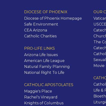
DIOCESE OF PHOENIX
OUR C
Diocese of Phoenix Homepage
Vatica
Safe Environment
USCCB 
CEA Arizona
Catech
Catholic Charities
Churc
The C
Catec
PRO-LIFE LINKS
Cathol
Arizona Life Issues
Sexual
American Life League
Movie
Natural Family Planning
National Right To Life
CATHO
Cathol
CATHOLIC APOSTOLATES
Life & 
Maggie's Place
Bioeth
Rachel's Vineyard
Liturg
Knights of Columbus