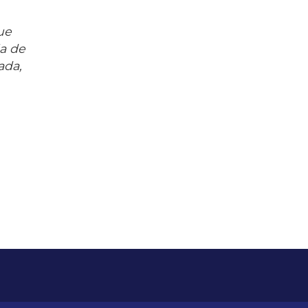
ue
ia de
ada,