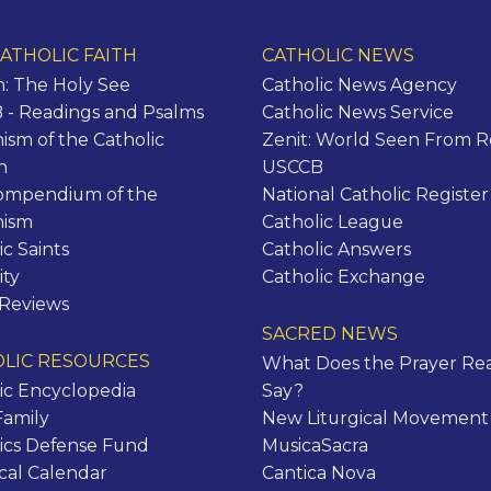
ATHOLIC FAITH
CATHOLIC NEWS
n: The Holy See
Catholic News Agency
- Readings and Psalms
Catholic News Service
ism of the Catholic
Zenit: World Seen From 
h
USCCB
ompendium of the
National Catholic Register
hism
Catholic League
ic Saints
Catholic Answers
ity
Catholic Exchange
 Reviews
SACRED NEWS
LIC RESOURCES
What Does the Prayer Rea
ic Encyclopedia
Say?
Family
New Liturgical Movement
ics Defense Fund
MusicaSacra
ical Calendar
Cantica Nova