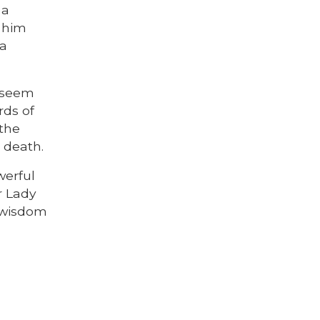
 a
o him
 a
o seem
rds of
 the
r death.
werful
r Lady
r wisdom