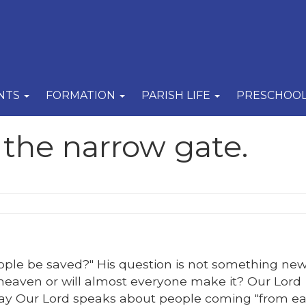
NTS
FORMATION
PARISH LIFE
PRESCHOO
y the narrow gate.
eople be saved?" His question is not something ne
 heaven or will almost everyone make it? Our Lord
oday Our Lord speaks about people coming "from e