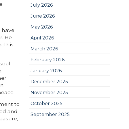
e
July 2026
June 2026
May 2026
I have
r. He
April 2026
ed his
March 2026
February 2026
soul,
n
January 2026
her
December 2025
n.
peace.
November 2025
October 2025
tment to
ted and
September 2025
leasure,