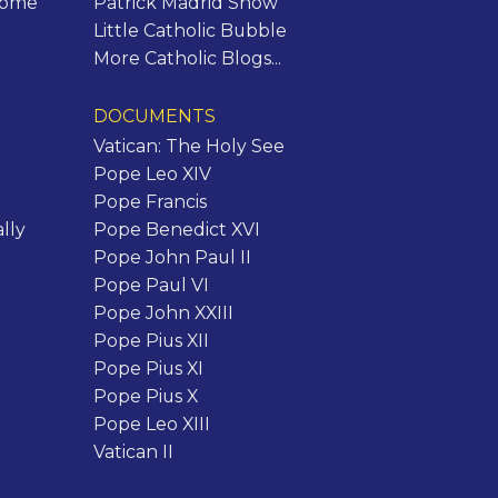
Rome
Patrick Madrid Show
Little Catholic Bubble
More Catholic Blogs...
DOCUMENTS
Vatican: The Holy See
Pope Leo XIV
Pope Francis
lly
Pope Benedict XVI
Pope John Paul II
Pope Paul VI
Pope John XXIII
Pope Pius XII
Pope Pius XI
Pope Pius X
Pope Leo XIII
Vatican II