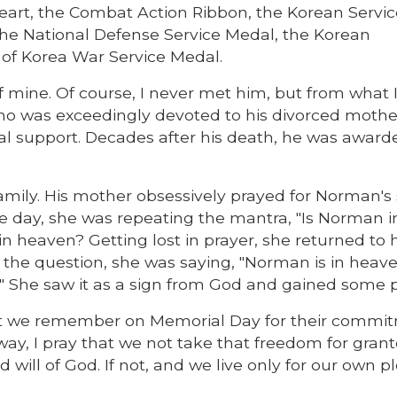
eart, the Combat Action Ribbon, the Korean Servic
the National Defense Service Medal, the Korean
c of Korea War Service Medal.
 mine. Of course, I never met him, but from what 
o was exceedingly devoted to his divorced mothe
ial support. Decades after his death, he was award
ily. His mother obsessively prayed for Norman's 
e day, she was repeating the mantra, "Is Norman i
 heaven? Getting lost in prayer, she returned to 
g the question, she was saying, "Norman is in heave
" She saw it as a sign from God and gained some 
 that we remember on Memorial Day for their commi
 way, I pray that we not take that freedom for gran
 will of God. If not, and we live only for our own p