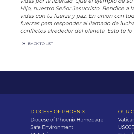
vidas por la libertad. Que el ejemplo de su
Hijo, nuestro Señor Jesucristo. Bendice a la
vidas con tu fuerza y paz. En unión con tod
fuerzas para responder al llamado de luchar p
conflictos alrededor del planeta. Esto te
BACK TO LIST
DIOCESE OF PHOENIX
OUR C
Diocese of Phoenix Homepage
Vatica
Safe Environment
USCCB 