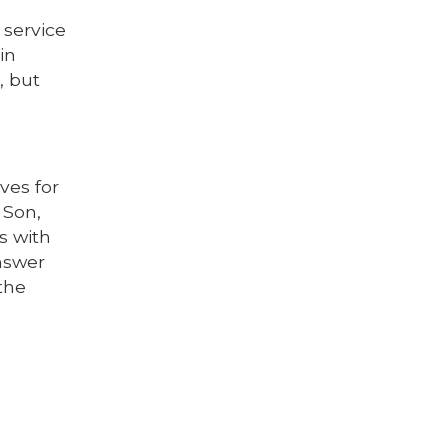
 service
in
, but
ves for
 Son,
es with
nswer
the