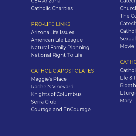
CEA Arizona
Catech
Catholic Charities
Churc
The C
Catec
PRO-LIFE LINKS
Cathol
Arizona Life Issues
Sexual
American Life League
Movie
Natural Family Planning
National Right To Life
CATHO
Cathol
CATHOLIC APOSTOLATES
Life & 
Maggie's Place
Bioeth
Rachel's Vineyard
Liturg
Knights of Columbus
Mary
Serra Club
Courage and EnCourage