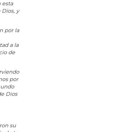
 esta
 Dios, y
n por la
n
tad a la
cio de
rviendo
mos por
 mundo
de Dios
ron su