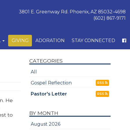
3801 E. Greenway Rd. Phoenix, AZ 85032-4698
(602) 867-9171
L
GIVING
ADORATION
STAY CONNECTED
CATEGORIES
All
Gospel Reflection
RSS
Pastor's Letter
RSS
n. He
n
BY MONTH
st to
August 2026