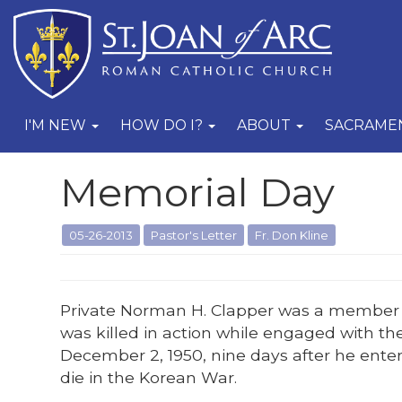
I'M NEW
HOW DO I?
ABOUT
SACRAME
Memorial Day
05-26-2013
Pastor's Letter
Fr. Don Kline
Private Norman H. Clapper was a member of 
was killed in action while engaged with t
December 2, 1950, nine days after he ente
die in the Korean War.