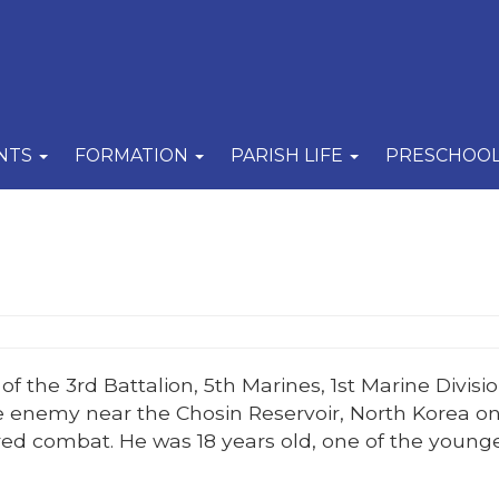
NTS
FORMATION
PARISH LIFE
PRESCHOO
the 3rd Battalion, 5th Marines, 1st Marine Divisio
he enemy near the Chosin Reservoir, North Korea o
red combat. He was 18 years old, one of the younge