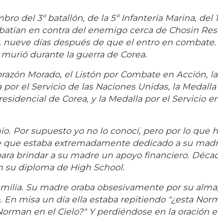
 del 3º batallón, de la 5º Infantería Marina, del 1
batían en contra del enemigo cerca de Chosin Rese
, nueve días después de que el entro en combate. 
 murió durante la guerra de Corea.
orazón Morado, el Listón por Combate en Acción, la
 por el Servicio de las Naciones Unidas, la Medalla
esidencial de Corea, y la Medalla por el Servicio en
. Por supuesto yo no lo conocí, pero por lo que 
le que estaba extremadamente dedicado a su mad
 para brindar a su madre un apoyo financiero. Déca
 su diploma de High School.
milia. Su madre oraba obsesivamente por su alma
o. En misa un día ella estaba repitiendo "¿esta No
 Norman en el Cielo?" Y perdiéndose en la oración e