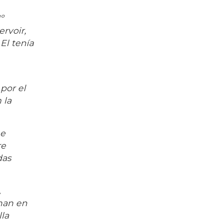
º
rvoir,
El tenía
 por el
 la
he
re
das
,
rman en
lla