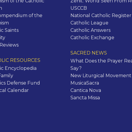
ism of the Catholic
Zenit: World Seen From 
h
USCCB
ompendium of the
National Catholic Register
hism
Catholic League
ic Saints
Catholic Answers
ity
Catholic Exchange
 Reviews
SACRED NEWS
LIC RESOURCES
What Does the Prayer Rea
ic Encyclopedia
Say?
Family
New Liturgical Movement
ics Defense Fund
MusicaSacra
ical Calendar
Cantica Nova
Sancta Missa