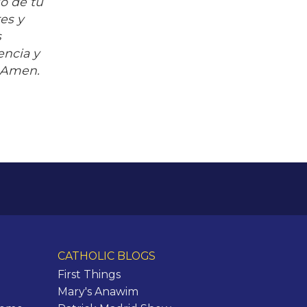
do de tu
res y
s
encia y
, Amen.
CATHOLIC BLOGS
First Things
Mary's Anawim