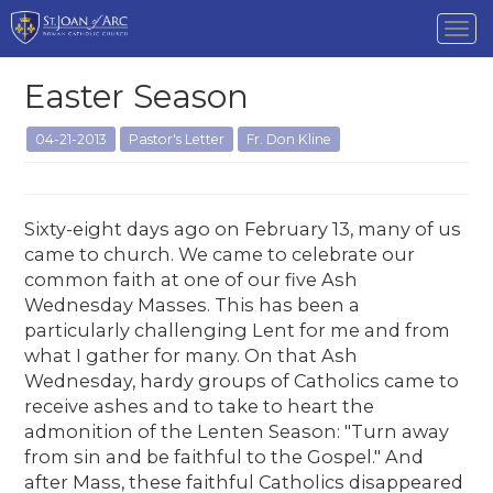
Tog
nav
Easter Season
04-21-2013
Pastor's Letter
Fr. Don Kline
Sixty-eight days ago on February 13, many of us
came to church. We came to celebrate our
common faith at one of our five Ash
Wednesday Masses. This has been a
particularly challenging Lent for me and from
what I gather for many. On that Ash
Wednesday, hardy groups of Catholics came to
receive ashes and to take to heart the
admonition of the Lenten Season: "Turn away
from sin and be faithful to the Gospel." And
after Mass, these faithful Catholics disappeared