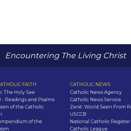
Encountering The Living Christ
ATHOLIC FAITH
CATHOLIC NEWS
n: The Holy See
Catholic News Agency
- Readings and Psalms
Catholic News Service
ism of the Catholic
Zenit: World Seen From 
h
USCCB
ompendium of the
National Catholic Register
hism
Catholic League