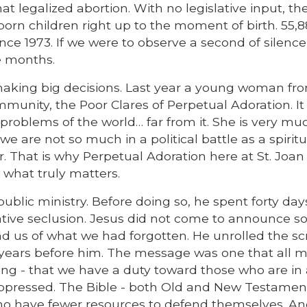
legalized abortion. With no legislative input, th
orn children right up to the moment of birth. 55,8
ce 1973. If we were to observe a second of silence
e months.
making big decisions. Last year a young woman fr
mmunity, the Poor Clares of Perpetual Adoration. I
roblems of the world… far from it. She is very mu
we are not so much in a political battle as a spiritu
r. That is why Perpetual Adoration here at St. Joan
 what truly matters.
blic ministry. Before doing so, he spent forty days
relative seclusion. Jesus did not come to announce 
 us of what we had forgotten. He unrolled the scr
 years before him. The message was one that all 
ing - that we have a duty toward those who are in
 oppressed. The Bible - both Old and New Testamen
who have fewer resources to defend themselves. A