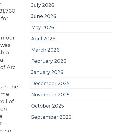
e
July 2026
81,760
June 2026
 for
May 2026
om our
April 2026
t was
March 2026
ch a
al
February 2026
 of Arc
January 2026
December 2025
 in the
some
November 2025
oll of
October 2025
men
 a
September 2025
t -
nd no