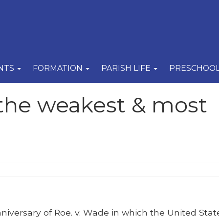
NTS
FORMATION
PARISH LIFE
PRESCHOO
the weakest & most
ersary of Roe. v. Wade in which the United Stat