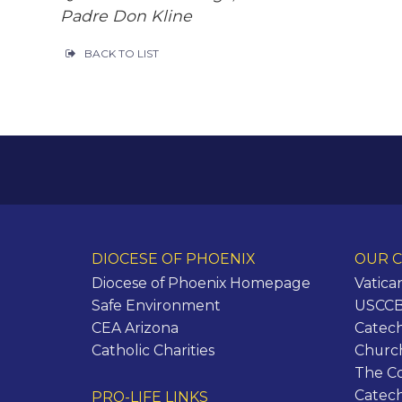
Padre Don Kline
BACK TO LIST
DIOCESE OF PHOENIX
OUR C
Diocese of Phoenix Homepage
Vatica
Safe Environment
USCCB 
CEA Arizona
Catech
Catholic Charities
Churc
The C
Catec
PRO-LIFE LINKS