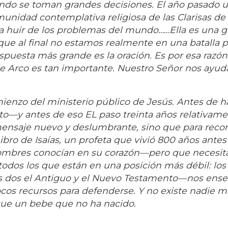
ando se toman grandes decisiones. El año pasado 
munidad contemplativa religiosa de las Clarisas de
ra huir de los problemas del mundo……Ella es una g
ue al final no estamos realmente en una batalla po
espuesta más grande es la oración. Es por esa razón
e Arco es tan importante. Nuestro Señor nos ayud
enzo del ministerio público de Jesús. Antes de ha
rto—y antes de eso EL paso treinta años relativam
mensaje nuevo y deslumbrante, sino que para reco
ibro de Isaías, un profeta que vivió 800 años ante
hombres conocían en su corazón—pero que necesit
dos los que están en una posición más débil: los
—los dos el Antiguo y el Nuevo Testamento—nos ens
ocos recursos para defenderse. Y no existe nadie m
que un bebe que no ha nacido.