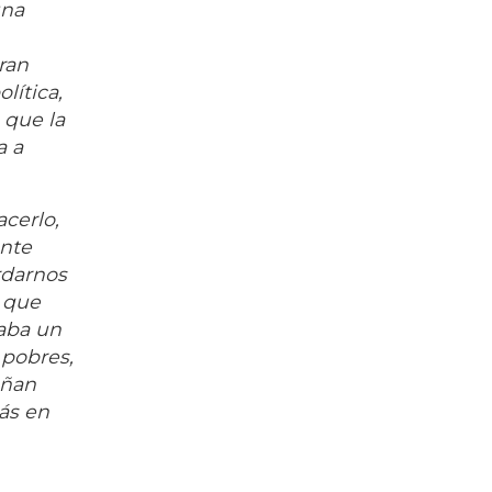
una
ran
lítica,
 que la
a a
cerlo,
ente
rdarnos
s que
aba un
 pobres,
eñan
ás en