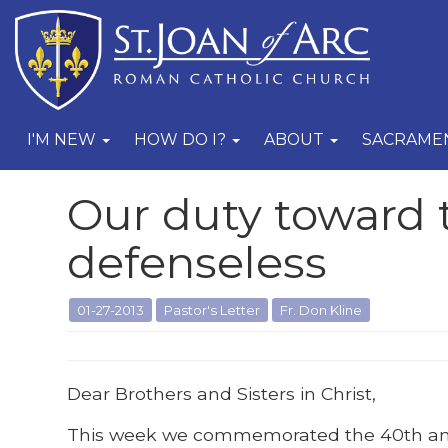
I'M NEW
HOW DO I?
ABOUT
SACRAME
Our duty toward 
defenseless
01-27-2013
Pastor's Letter
Fr. Don Kline
Dear Brothers and Sisters in Christ,
This week we commemorated the 40th anniv