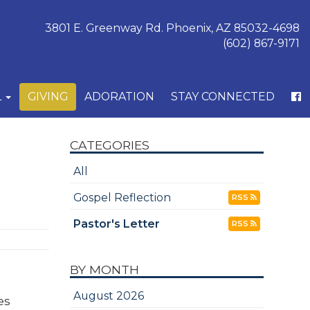
3801 E. Greenway Rd. Phoenix, AZ 85032-4698
(602) 867-9171
L
GIVING
ADORATION
STAY CONNECTED
CATEGORIES
All
Gospel Reflection
RSS
Pastor's Letter
RSS
BY MONTH
August 2026
es