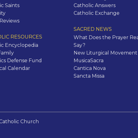
ic Saints
Catholic Answers
ity
Catholic Exchange
 Reviews
SACRED NEWS
LIC RESOURCES
What Does the Prayer Rea
ic Encyclopedia
Say?
Family
New Liturgical Movement
ics Defense Fund
MusicaSacra
ical Calendar
Cantica Nova
Sancta Missa
Catholic Church