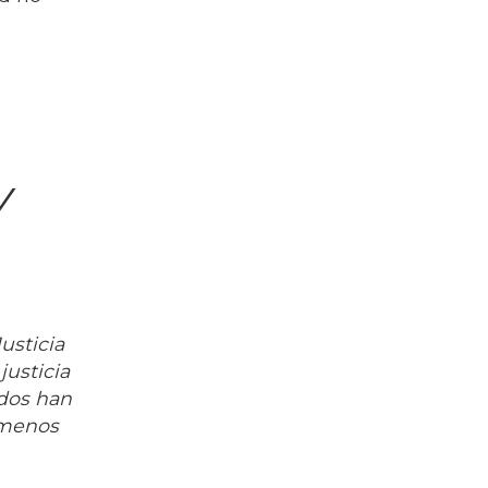
y
usticia
justicia
idos han
 menos